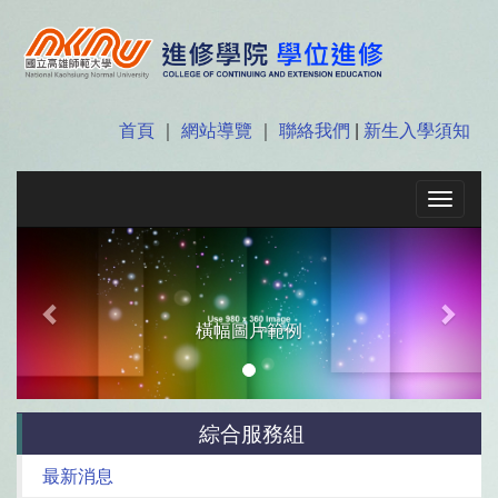
首頁
｜
網站導覽
｜
聯絡我們
|
新生入學須知
Toggle
navigat
Previous
Next
橫幅圖片範例
綜合服務組
最新消息