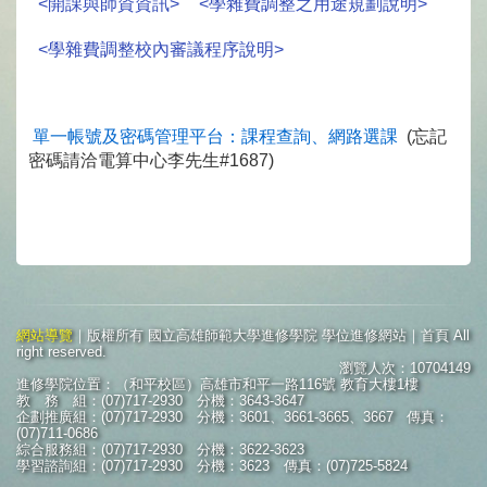
<開課與師資資訊>
<學雜費調整之用途規劃說明>
<學雜費調整校內審議程序說明>
單一帳號及密碼管理平台：課程查詢、網路選課
(忘記
密碼請洽電算中心李先生#1687)
網站導覽
｜版權所有 國立高雄師範大學進修學院 學位進修網站｜首頁 All
right reserved.
瀏覽人次：10704149
進修學院位置：（和平校區）高雄市和平一路116號 教育大樓1樓
教 務 組：(07)717-2930 分機：3643-3647
企劃推廣組：(07)717-2930 分機：3601、3661-3665、3667 傳真：
(07)711-0686
綜合服務組：(07)717-2930 分機：3622-3623
學習諮詢組：(07)717-2930 分機：3623 傳真：(07)725-5824