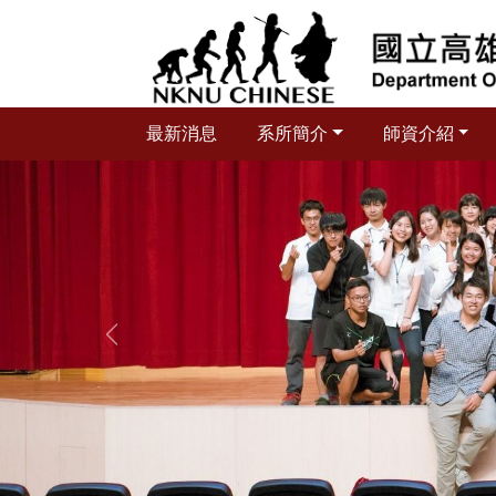
跳
到
主
要
內
最新消息
系所簡介
師資介紹
容
區
塊
上一張