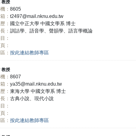
木
教授
機：
8605
信箱：
t2497@mail.nknu.edu.tw
學歷：
國立中正大學 中國文學系 博士
長：
訓詁學、語音學、聲韻學、語言學概論
科目：
網頁：
專區：
按此連結教師專區
玲
教授
機：
8607
信箱：
ya35@mail.nknu.edu.tw
學歷：
東海大學 中國文學系 博士
長：
古典小說、現代小說
科目：
網頁：
專區：
按此連結教師專區