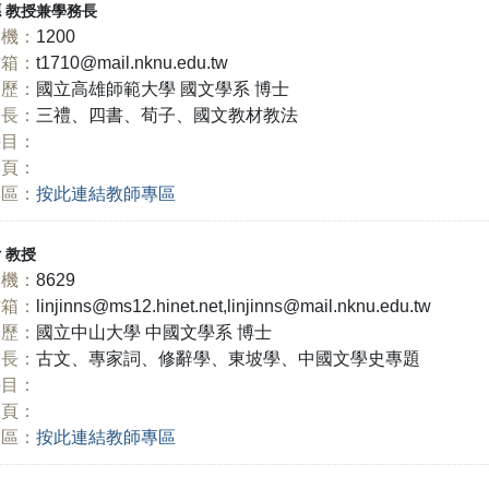
德
教授兼學務長
機：
1200
信箱：
t1710@mail.nknu.edu.tw
學歷：
國立高雄師範大學 國文學系 博士
長：
三禮、四書、荀子、國文教材教法
科目：
網頁：
專區：
按此連結教師專區
士
教授
機：
8629
信箱：
linjinns@ms12.hinet.net,linjinns@mail.nknu.edu.tw
學歷：
國立中山大學 中國文學系 博士
長：
古文、專家詞、修辭學、東坡學、中國文學史專題
科目：
網頁：
專區：
按此連結教師專區