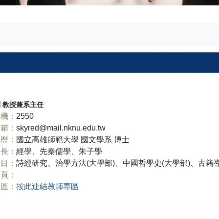
翔
教授兼系主任
機：
2550
信箱：
skyred@mail.nknu.edu.tw
學歷：
國立高雄師範大學 國文學系 博士
長：
經學、先秦儒學、朱子學
科目：
詩經研究、治學方法(大學部)、中國哲學史(大學部)、古籍導
網頁：
專區：
按此連結教師專區