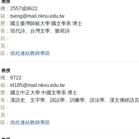
豐
教授
機：
2557或8622
信箱：
tseng@mail.nknu.edu.tw
學歷：
國立臺灣師範大學 國文學系 博士
長：
現代詩、台灣文學、樂府詩
科目：
網頁：
專區：
按此連結教師專區
瑜
教授
機：
8722
信箱：
t4185@mail.nknu.edu.tw
學歷：
國立中正大學 中國文學系 博士
長：
漢語史、文字學、訓詁學、詞彙學、語法學、漢文佛經語
科目：
網頁：
專區：
按此連結教師專區