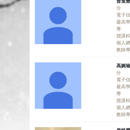
曾進
分 
電子
最高
專 
授課
個人
教師
高婉
分 
電子
最高
專 
授課
個人
教師