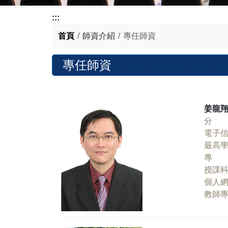
:::
首頁
師資介紹
專任師資
專任師資
姜龍
分 
電子
最高
專 
授課
個人
教師