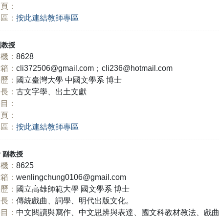
網頁：
專區：
按此連結教師專區
副教授
機：
8628
信箱：
cli372506@gmail.com；cli236@hotmail.com
學歷：
國立臺灣大學 中國文學系 博士
長：
古文字學、出土文獻
科目：
網頁：
專區：
按此連結教師專區
伶
副教授
機：
8625
信箱：
wenlingchung0106@gmail.com
學歷：
國立高雄師範大學 國文學系 博士
長：
傳統戲曲、詞學、明代出版文化。
科目：
中文閱讀與寫作、中文思辨與表達、國文科教材教法、戲