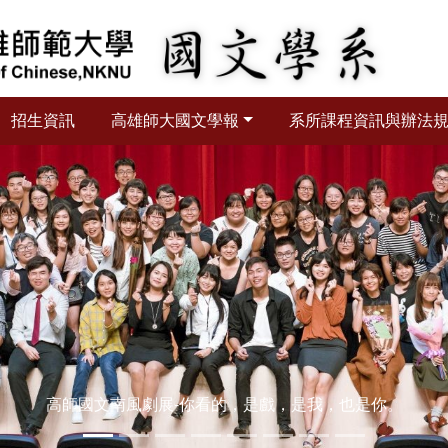
招生資訊
高雄師大國文學報
系所課程資訊與辦法
迎新宿營-高師國文x中山機電在小墾丁渡假村