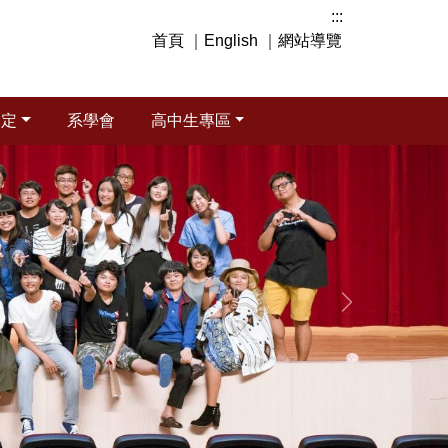
:::
首頁
｜
English
｜
網站導覽
規定
系學會
高中生專區
下一張