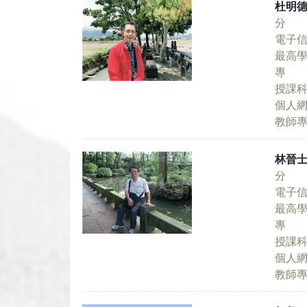
杜明
分 
電子
最高
專 
授課
個人
教師
林晉
分 
電子
最高
專 
授課
個人
教師