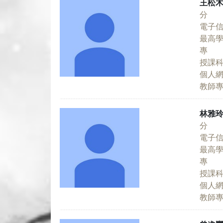
王松
分 
電子
最高
專 
授課
個人
教師
林雅
分 
電子
最高
專 
授課
個人
教師