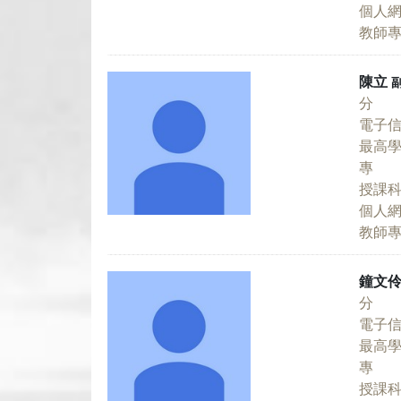
個人
教師
陳立
分 
電子
最高
專 
授課
個人
教師
鐘文
分 
電子
最高
專 
授課