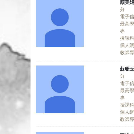
顏美
分 
電子
最高
專 
授課
個人
教師
蘇珊
分 
電子
最高
專 
授課
個人
教師