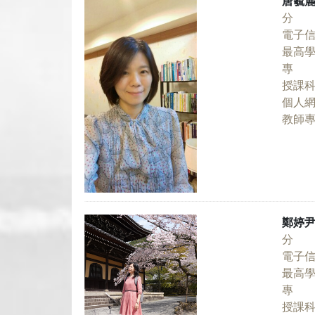
唐毓
分 
電子
最高
專 
授課
個人
教師
鄭婷
分 
電子
最高
專 
授課