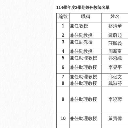
114
學年度2學期兼任教師名單
編號
職稱
姓名
1
兼任教授
蔡清華
2
兼任副教授
鍾蔚起
3
兼任副教授
莊勝義
4
兼任副教授
周新富
5
兼任助理教授
郭秀緞
6
兼任助理教授
李昱平
7
兼任助理教授
邱侶文
8
兼任助理教授
戴淑芬
9
兼任助理教授
李曉蓉
10
兼任助理教授
黃寶億