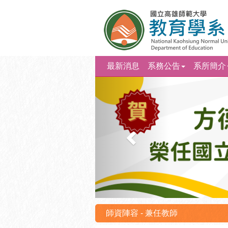
最新消息
系務公告
系所簡介
上
一
則
師資陣容 - 兼任教師