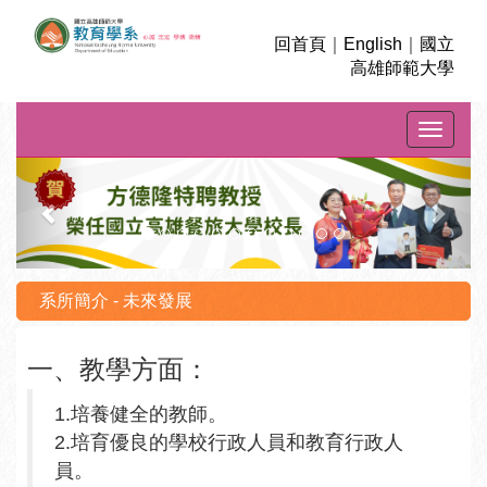
回首頁
｜
English
｜
國立
高雄師範大學
Toggle na
上
下
一
一
則
則
系所簡介 - 未來發展
一、教學方面：
1.培養健全的教師。
2.培育優良的學校行政人員和教育行政人
員。