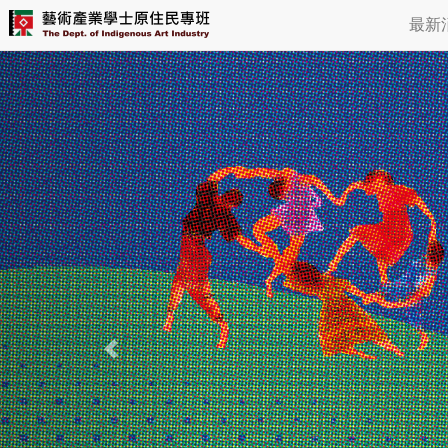
跳
Previous
最新
到
主
要
內
容
區
塊