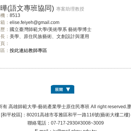
曄(語文專班協同)
專案助理教授
機：
8513
信箱：
elise.feiyeh@gmail.com
歷：
國立臺灣師範大學/美術學系 藝術學博士
長：
美學、原住民族藝術、文創設計與運用
網頁：
專區：
按此連結教師專區
有 高雄師範大學-藝術產業學士原住民專班 All right reserved.
瀏
[和平校區]：80201高雄市苓雅區和平一路116號(藝術大樓二樓)
聯絡電話：07-717-2930#3008~3009