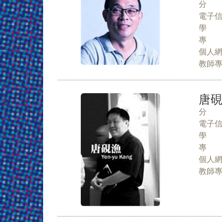
分 
電子
學 
專 
個人
教師
唐硯
分 
電子
學 
專 
個人
教師