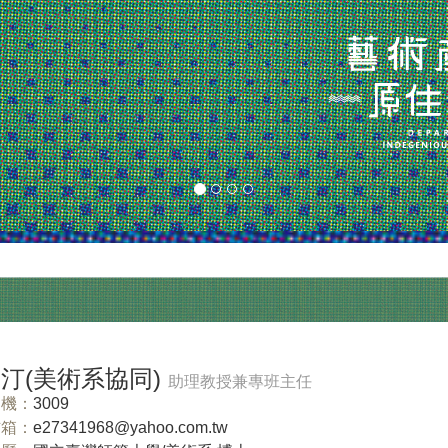
汀(美術系協同)
助理教授兼專班主任
機：
3009
信箱：
e27341968@yahoo.com.tw