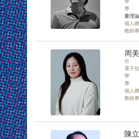
學 
專 
畫理
個人
教師
周
分 
電子
學 
專 
個人
教師
陳立