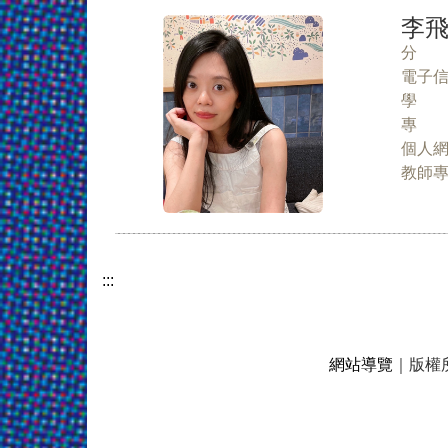
李飛
分 
電子
學 
專 
個人
教師
:::
網站導覽
｜版權所