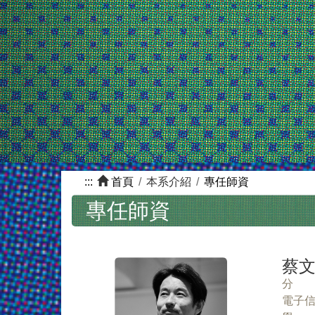
:::
首頁
本系介紹
專任師資
專任師資
蔡文
分 
電子