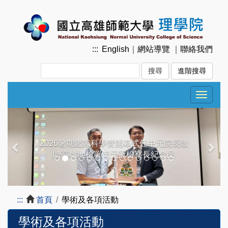
跳
到
主
要
:::
English
｜
網站導覽
｜
聯絡我們
內
容
進階搜尋
區
塊
Toggle
navigat
Previous
Next
2026暑期鑑識科學營開幕式任中元院長致
贈高雄地檢署黃元冠檢察長紀念品
:::
首頁
學術及各項活動
學術及各項活動