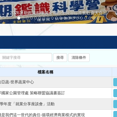
2026暑期鑑識科學營全體師生與蒞臨貴賓歡喜大合照
檔案名稱
訪亞蔬-世界蔬菜中心
洋國家公園管理處 策略聯盟協議書簽訂
11學年度「就業分享座談會」活動
續是我們這一世代的責任-循環經濟商業模式的實現