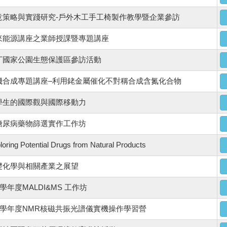
意策略與實踐研究-戶外木工手工椅製作教學暨企業參訪
來能源講座之業師授課暨專題講座
丁國家公園生態保護區參訪活動
機合成專題講座–利用銠金屬催化不對稱合成含氮化合物
學生的國際觀與國際移動力
糖尿病藥物篩選實作工作坊
ing Potential Drugs from Natural Products
礎化學與相關產業之展望
1學年度MALDI&MS 工作坊
11學年度NMR核磁共振光譜儀實機操作學習營