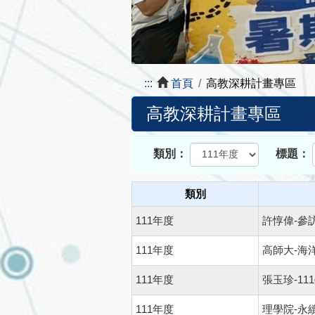
:::
首頁
高教深耕計畫專區
高教深耕計畫專區
類別：
標題：
類別
111年度
許惇偉-參
111年度
高師大-海
111年度
張玉珍-1
111年度
理學院-永