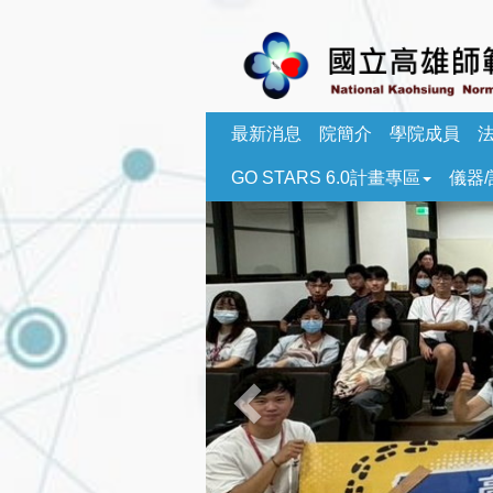
跳
到
主
要
內
容
最新消息
院簡介
學院成員
區
GO STARS 6.0計畫專區
儀器
塊
Previous