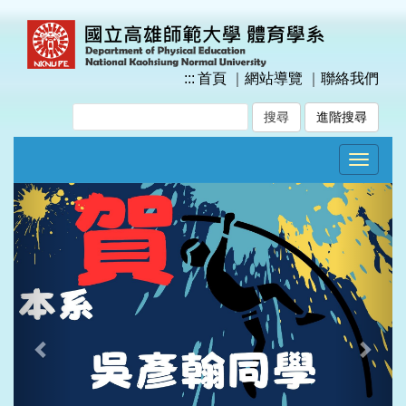
跳
到
主
要
:::
首頁
｜
網站導覽
｜
聯絡我們
內
容
進階搜尋
區
塊
Toggle
navigat
Previous
Next