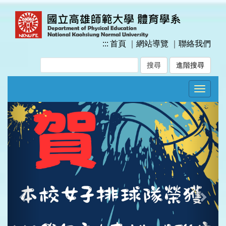
跳
到
主
要
:::
首頁
｜
網站導覽
｜
聯絡我們
內
容
進階搜尋
區
塊
Toggle
navigat
Previous
Next