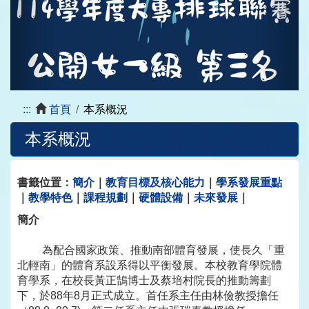
:::
首頁
本系概況
本系概況
書籤位置：
簡介
｜
教育目標及核心能力
｜
學系發展重點
｜
教學特色
｜
課程規劃
｜
硬體設備
｜
未來發展
｜
簡介
為配合國家政策、推動南部體育發展，使長久「重
北輕南」的體育系設系得以平衡發展。本校教育學院體
育學系，在校長黃正鵠博士及蔡培村院長的推動籌劃
下，於88年8月正式成立。首任系主任由林儉教授擔任