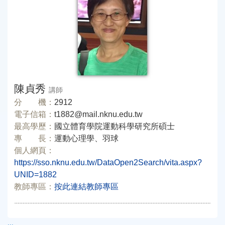
陳貞秀
講師
分 機：
2912
電子信箱：
t1882@mail.nknu.edu.tw
最高學歷：
國立體育學院運動科學研究所碩士
專 長：
運動心理學、羽球
個人網頁：
https://sso.nknu.edu.tw/DataOpen2Search/vita.aspx?
UNID=1882
教師專區：
按此連結教師專區