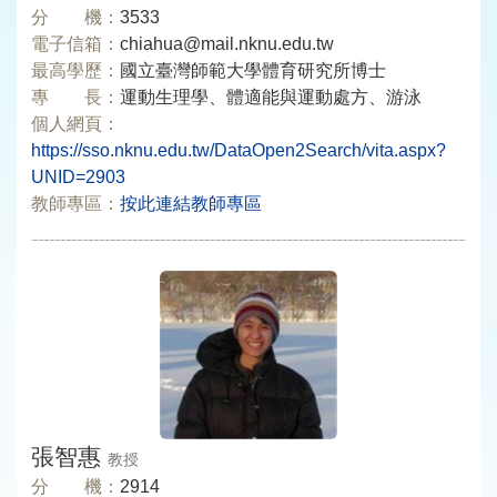
分 機：
3533
電子信箱：
chiahua@mail.nknu.edu.tw
最高學歷：
國立臺灣師範大學體育研究所博士
專 長：
運動生理學、體適能與運動處方、游泳
個人網頁：
https://sso.nknu.edu.tw/DataOpen2Search/vita.aspx?
UNID=2903
教師專區：
按此連結教師專區
張智惠
教授
分 機：
2914