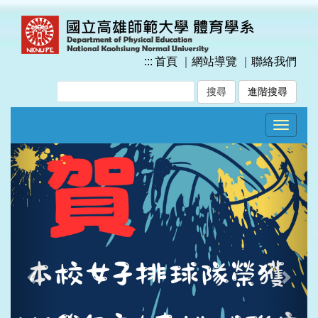
跳
到
主
要
:::
首頁
｜
網站導覽
｜
聯絡我們
內
容
進階搜尋
區
塊
Toggle
navigat
Previous
Next