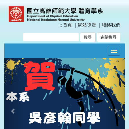
跳
到
主
要
:::
首頁
｜
網站導覽
｜
聯絡我們
內
容
進階搜尋
區
塊
Toggle
navigat
Previous
Next