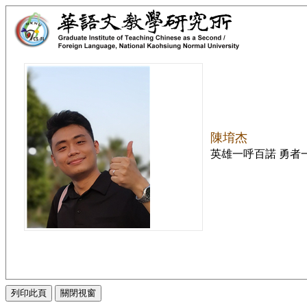
陳堉杰
英雄一呼百諾 勇者