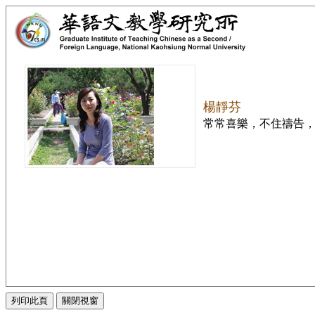
楊靜芬
常常喜樂，不住禱告