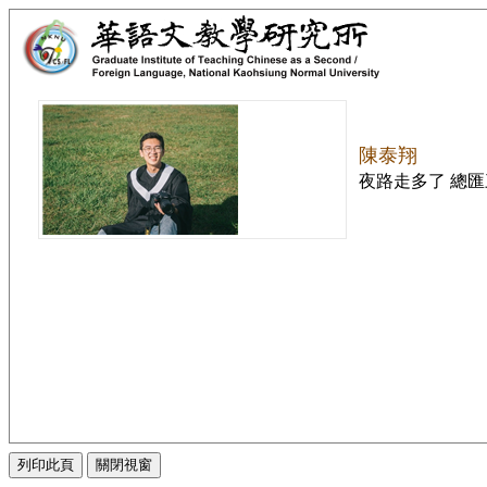
陳泰翔
夜路走多了 總