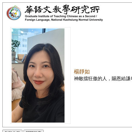
楊靜如
神敵擋狂傲的人，賜恩給謙卑