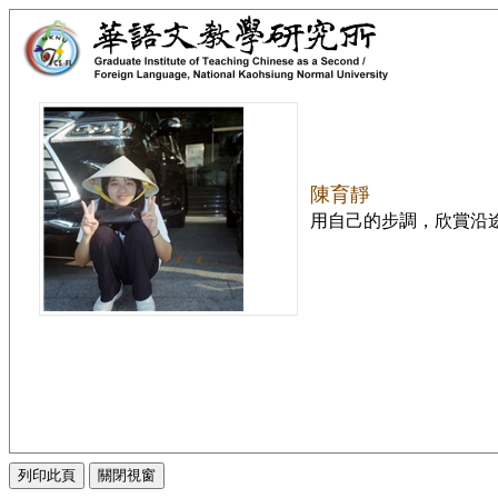
陳育靜
用自己的步調，欣賞沿