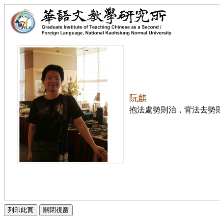
阮麒
抱法處勢則治，背法去勢