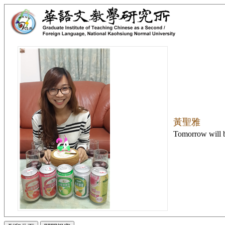
黃聖雅
Tomorrow will b