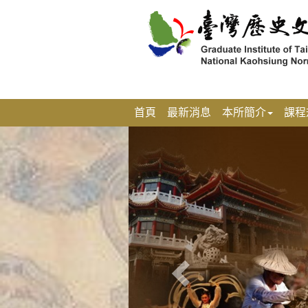
跳
到
主
要
內
容
區
塊
首頁
最新消息
本所簡介
課程
上
一
張