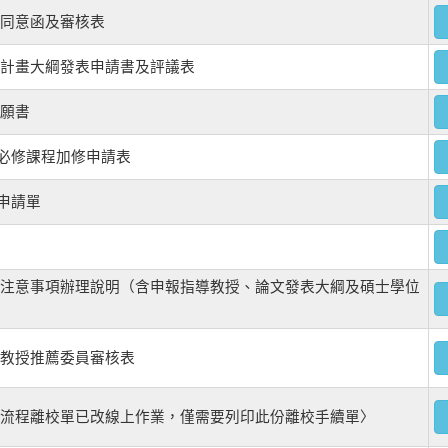
教授同意函及審核表
研究計畫大綱發表申請書及評議表
意願書
四必修課程加修申請表
案申請單
相關注意事項辦理說明（含申報指導教授、論文發表大綱及碩士學位
口考教授推薦委員審核表
單〈流程離校單已改線上作業，僅需要列印此份離校手續單〉