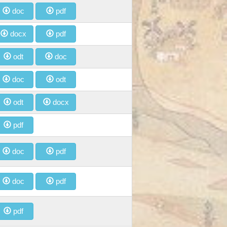
doc
pdf
docx
pdf
odt
doc
doc
odt
odt
docx
pdf
doc
pdf
doc
pdf
pdf