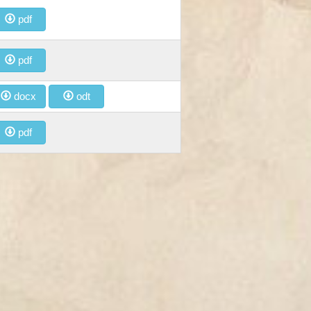
pdf
pdf
docx
odt
pdf