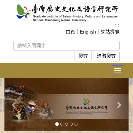
跳
到
主
要
:::
內
首頁
｜
English
｜
網站導覽
容
區
塊
進階搜尋
Toggle
navigat
上
下
一
一
張
張