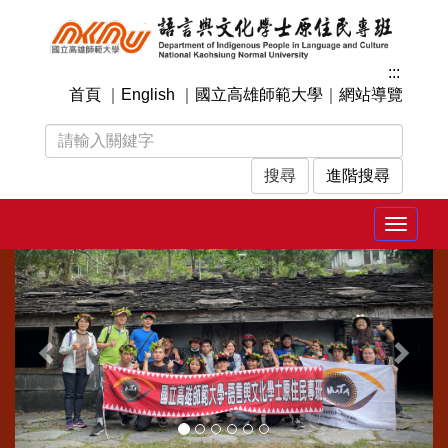
跳
到
主
:::
要
首頁
｜
English
｜
國立高雄師範大學
｜
網站導覽
內
容
區
塊
進階搜尋
Toggle
navigat
上
下
一
一
張
張