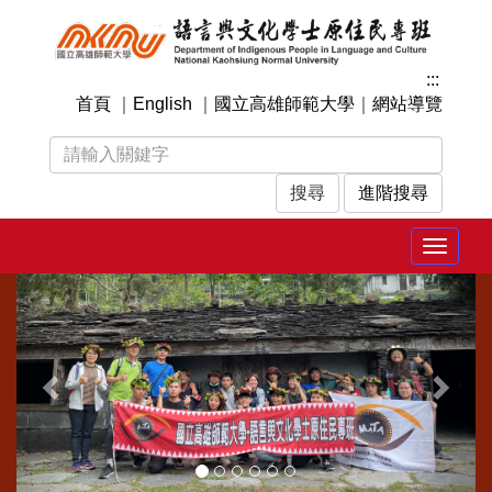
跳
到
主
:::
要
首頁
｜
English
｜
國立高雄師範大學
｜
網站導覽
內
容
區
塊
進階搜尋
Toggle
navigat
上
下
一
一
張
張