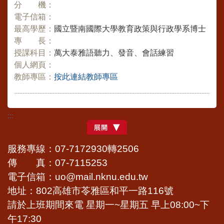
分 機：
電子信箱：
最高學歷：
國立暨南國際大學教育政策與行政學系博士
專 長：
授課科目：
萬大泰雅語聽力、發音、會話練習
個人網頁：
教師專區：
按此連結教師專區
:::
服務專線：07-7172930轉2506
傳 真：07-7115253
電子信箱：uo@mail.nknu.edu.tw
地址：802高雄市苓雅區和平一路116號
請於上班期間來電 星期一~星期五 早上08:00~下
午17:30