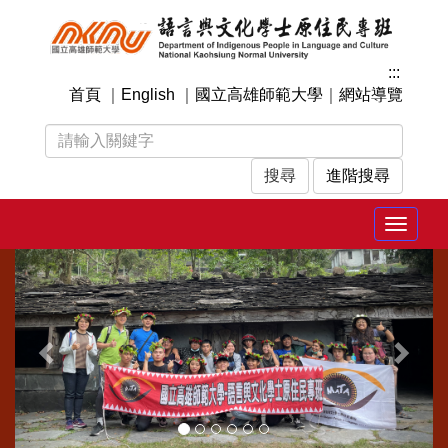
跳
到
主
:::
要
首頁
｜
English
｜
國立高雄師範大學
｜
網站導覽
內
容
區
塊
進階搜尋
Toggle
navigat
上
下
一
一
張
張