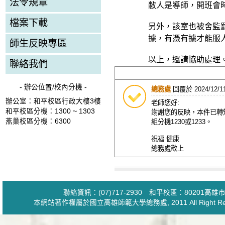
法令規章
敝人是導師，開班會
檔案下載
另外，該室也被舍監
據，有憑有據才能服
師生反映專區
以上，還請協助處理
聯絡我們
- 辦公位置/校內分機 -
總務處
回覆於
2024/12/1
辦公室：和平校區行政大樓3樓
老師您好:
和平校區分機：1300 ~ 1303
謝謝您的反映，本件已轉
燕巢校區分機：6300
組分機1230或1233。
祝福 健康
總務處敬上
聯絡資訊：(07)717-2930 和平校區：80201
本網站著作權屬於國立高雄師範大學
總務處
, 2011 All Ri