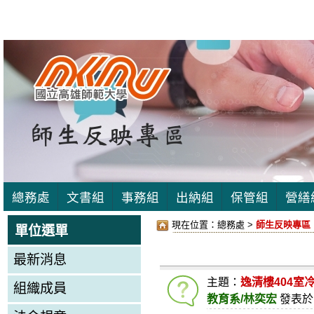
總務處
文書組
事務組
出納組
保管組
營繕
現在位置：
總務處 >
師生反映專區
單位選單
最新消息
主題：
逸清樓404室
組織成員
教育系/林奕宏
發表