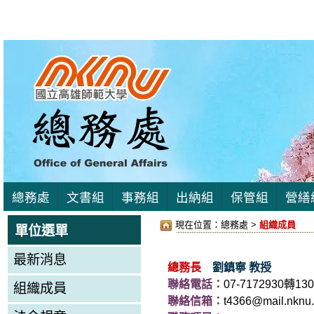
總務處
文書組
事務組
出納組
保管組
營繕
現在位置：
總務處 >
組織成員
單位選單
最新消息
總務長
劉鎮寧 教授
聯絡電話：
07-7172930轉130
組織成員
聯絡信箱：
t4366@mail.nknu.