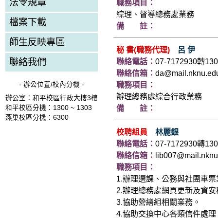
法令規章
職務項目：
綜理、督導總務處業務
檔案下載
備 註：
師生反映專區
秘 書(職務代理)
呂 伊
聯絡我們
聯絡電話：
07-7172930轉130
聯絡信箱：
da@mail.nknu.ed
- 辦公位置/校內分機 -
職務項目：
辦理總務處綜合行政業務
辦公室：和平校區行政大樓3樓
和平校區分機：1300 ~ 1303
備 註：
燕巢校區分機：6300
校聘組員
林麗銀
聯絡電話：
07-7172930轉130
聯絡信箱：
lib007@mail.nknu
職務項目：
1.辦理選課、公務與社團車票
2.辦理總務處網頁更新及資安
3.協助營繕組相關業務。
4.協助交換中心各類信件處理