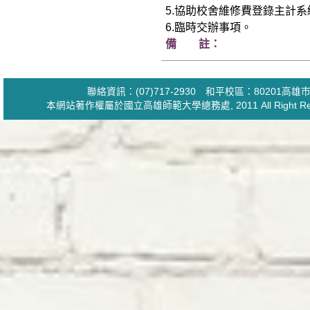
5.協助校舍維修費登錄主計系
6.臨時交辦事項。
備 註：
聯絡資訊：(07)717-2930 和平校區：80201
本網站著作權屬於國立高雄師範大學
總務處
, 2011 All Ri