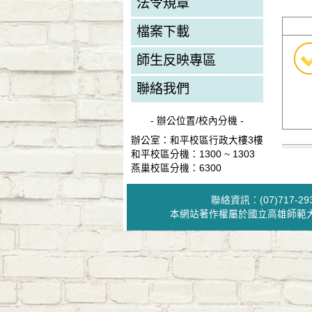
法令規章
檔案下載
師生反映專區
聯絡我們
- 辦公位置/校內分機 -
辦公室：和平校區行政大樓3樓
和平校區分機：1300 ~ 1303
燕巢校區分機：6300
聯絡資訊：(07)717
本網站著作權屬於國立高雄師範