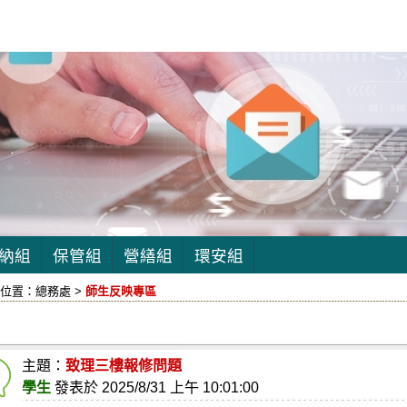
納組
保管組
營繕組
環安組
位置：
總務處 >
師生反映專區
主題：
致理三樓報修問題
學生
發表於
2025/8/31 上午 10:01:00