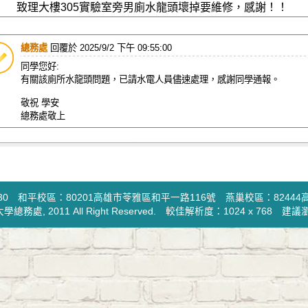
致理大樓305實驗室旁男廁水龍頭壞掉要維修，感謝！！
總務處
回覆於
2025/9/2 下午 09:55:00
同學您好:
有關該廁所水龍頭問題，已請水電人員儘速處理，感謝同學通報。
敬祝 學安
總務處敬上
-2930 和平校區：80201高雄市苓雅區和平一路116號 燕巢校區：8244
大學
總務處
, 2011 All Right Reserved. 較佳解析度：1024 x 768 建議