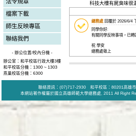
法令規章
科技大樓有屍臭味很
檔案下載
總務處
回覆於
2026/6/4 
師生反映專區
同學你好:
有關同學反映事項，已轉
聯絡我們
祝 學安
總務處敬上
- 辦公位置/校內分機 -
辦公室：和平校區行政大樓3樓
和平校區分機：1300 ~ 1303
燕巢校區分機：6300
聯絡資訊：(07)717-2930 和平校區：80201
本網站著作權屬於國立高雄師範大學
總務處
, 2011 All Ri