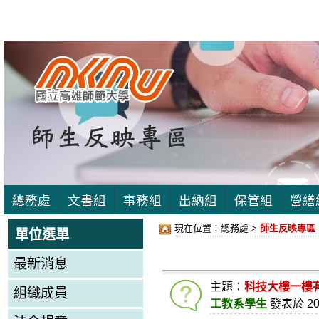
總務處
文書組
事務組
出納組
保管組
營繕
現在位置：
總務處 >
師生反映專區
單位選單
最新消息
主題：
科技大樓一樓
組織成員
工教系學生
發表於
20