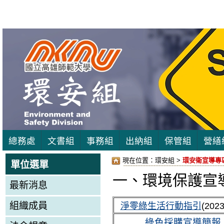
總務處
文書組
事務組
出納組
保管組
營繕
現在位置：
環安組 >
環安衛宣導專
單位選單
一、環境保護宣
最新消息
組織成員
淨零綠生活行動指引
(202
綠色採購宣導簡報