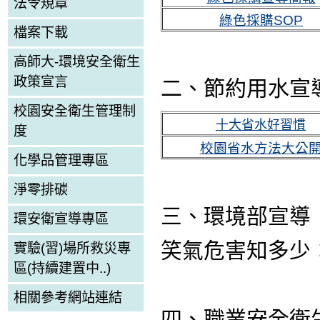
法令規章
綠色採購SOP
檔案下載
高師大-環境安全衛生
政策宣言
二、節約用水宣導
校園安全衛生管理制
十大省水好習慣
度
校園省水方法大公
化學品管理專區
淨零排碳
三、環境部宣導
環安衛宣導專區
笑氣危害知多少
實驗(習)場所救災專
區(持續建置中..)
相關參考網站連結
四、職業安全衛