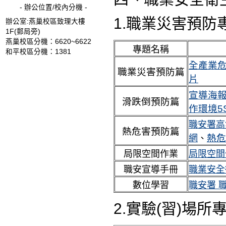
- 辦公位置/校內分機 -
1.職業災害
預防
辦公室:燕巢校區致理大樓
1F(郵局旁)
燕巢校區分機：6620~6622
專題名稱
和平校區分機：1381
全產業
職業災害
預防篇
片
宣導海
滑跌倒預防篇
作環境5
職安署高
熱危害預防篇
熱危
網
、
局限空間作業
局限空間
職安宣導手冊
職業安全
數位學習
職安署 
2.實驗(習)場所