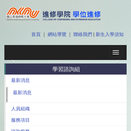
首頁
｜
網站導覽
｜
聯絡我們
|
新生入學須知
Toggle
navigat
Previous
Next
學習諮詢組
最新消息
最新消息
人員組織
服務項目