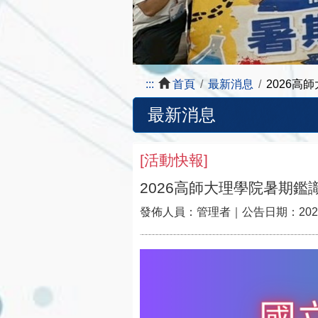
賓歡喜大合照
:::
首頁
最新消息
2026高
最新消息
[
活動快報
]
2026高師大理學院暑期鑑識
發佈人員：
管理者
｜公告日期：
202