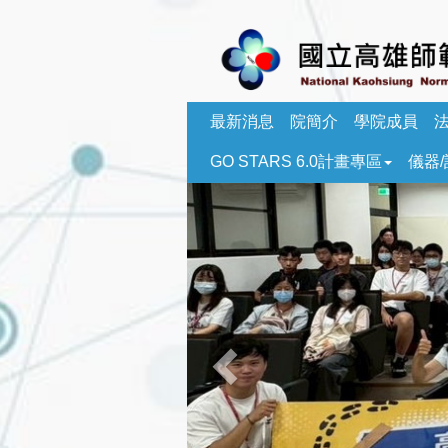
跳
到
主
要
內
容
最新消息
院簡介
學院成員
區
GO STARS 6.0計畫專區
儀器
塊
Previous