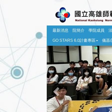
跳
到
主
要
內
容
最新消息
院簡介
學院成員
區
GO STARS 6.0計畫專區
儀器
塊
Previous