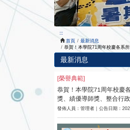
:::
首頁
最新消息
恭賀！本學院71周年校慶各系
最新消息
[
榮譽典範
]
恭賀！本學院71周年校慶
獎、績優導師獎、整合行
發佈人員：
管理者
｜公告日期：
202