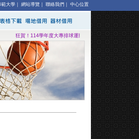
師範大學
｜
網站導覽
｜
聯絡我們
｜
中心位置
狂賀！114學年度大專排球運動聯賽高雄師大公開一級女子