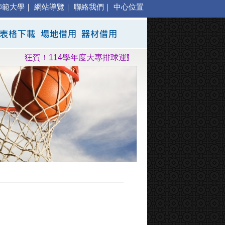
師範大學
｜
網站導覽
｜
聯絡我們
｜
中心位置
狂賀！114學年度大專排球運動聯賽高雄師大公開一級女子