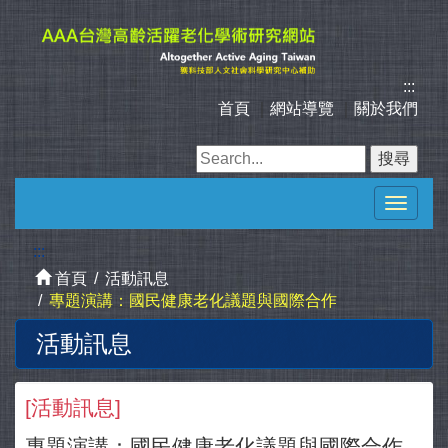
跳
到
主
要
:::
內
首頁
｜
網站導覽
｜
關於我們
容
區
塊
Toggle
navigat
:::
首頁
活動訊息
專題演講：國民健康老化議題與國際合作
活動訊息
[
活動訊息
]
專題演講：國民健康老化議題與國際合作