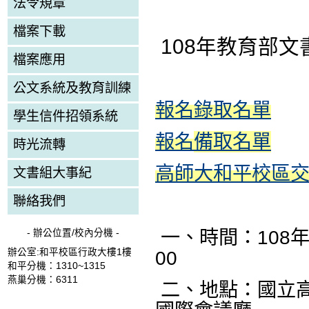
法令規章
檔案下載
108年教育部
檔案應用
公文系統及教育訓練
報名錄取名單
學生信件招領系統
報名
備取名單
時光流轉
高師大和平校區
文書組大事紀
聯絡我們
一、時間：108年
- 辦公位置/校內分機 -
辦公室:和平校區行政大樓1樓
00
和平分機：1310~1315
燕巢分機：6311
二、地點：國立高