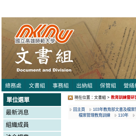
總務處
文書組
事務組
出納組
保管組
營繕
現在位置：
文書組 >
教育訓練暨研習專
單位選單
回主頁
103年教育部文書及檔
最新消息
檔案管理教育訓練
110年
組織成員