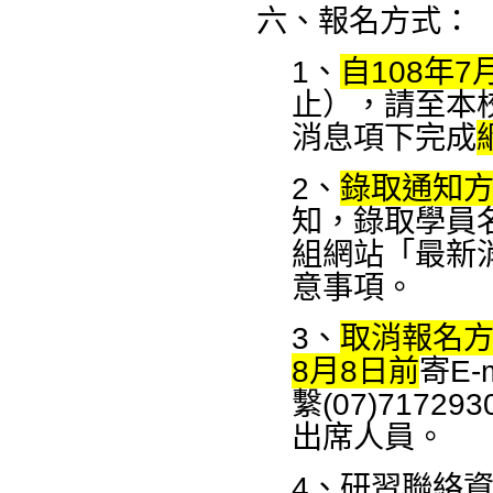
六、報名方式：
1、
自108年7
止），請至
本
消息項下完成
2、
錄取通知
知，錄取學員
組網站「最新消
意事項。
3、
取消報名
8月8日前
寄E-m
繫(07)7172
出席人員。
4、研習聯絡