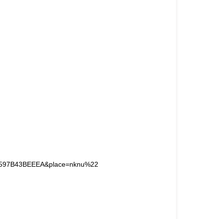
1D597B43BEEEA&place=nknu%22