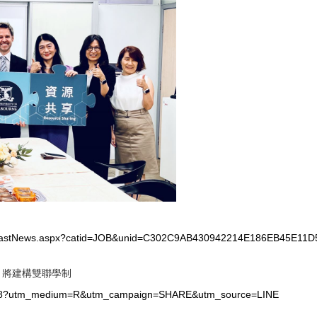
ews/lastNews.aspx?catid=JOB&unid=C302C9AB430942214E186EB45E1
 將建構雙聯學制
665258?utm_medium=R&utm_campaign=SHARE&utm_source=LINE