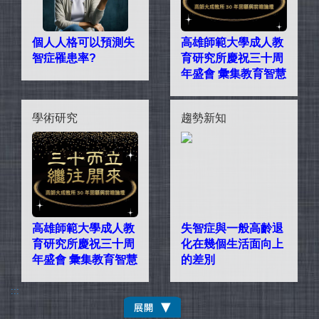
個人人格可以預測失
高雄師範大學成人教
智症罹患率?
育研究所慶祝三十周
年盛會 彙集教育智慧
學術研究
趨勢新知
高雄師範大學成人教
失智症與一般高齡退
育研究所慶祝三十周
化在幾個生活面向上
年盛會 彙集教育智慧
的差別
:::