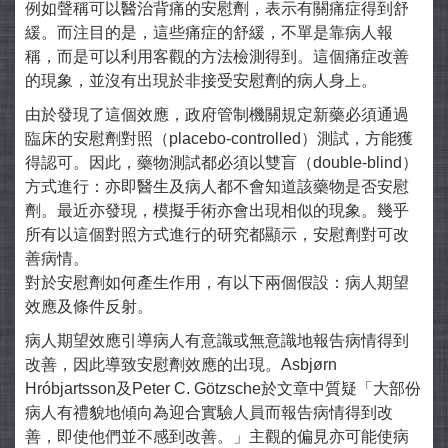
例如聲稱可以醫治背痛的安慰劑，表示有關痛症得到舒
緩。而注目的是，這些痛症的舒緩，不單是靠病人報
稱，而是可以利用客觀的方法檢測得到。這個痛症改善
的現象，並沒有出現於非接受安慰劑的病人身上。
由於發現了這個效應，政府管制機關規定新藥必須通過
臨床的安慰劑對照（placebo-controlled）測試，方能獲
得認可。因此，藥物測試都必須以雙盲（double-blind）
方式進行：亦即醫生及病人都不會知道該藥物是否安慰
劑。最近亦發現，模擬手術亦會出現相似的現象。幾乎
所有以這個對照方式進行的研究都顯示，安慰劑對可改
善病情。
對於安慰劑如何產生作用，有以下兩個假設：病人期望
效應及條件反射。
病人期望效應引導病人有意識或無意識地報告病情得到
改善，因此導致安慰劑效應的出現。Asbjørn
Hróbjartsson及Peter C. Götzsche於文章中質疑「大部份
病人有禮貌地傾向為迎合實驗人員而報告病情得到改
善，即使他們並不感到改善。」主觀的偏見亦可能使病