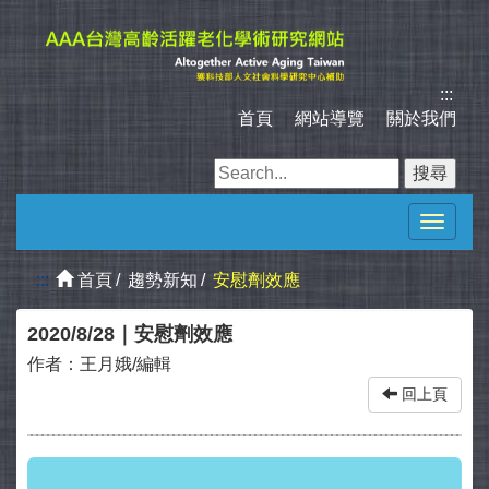
跳
到
主
要
:::
內
首頁
｜
網站導覽
｜
關於我們
容
區
塊
Toggle
navigat
:::
首頁
趨勢新知
安慰劑效應
2020/8/28｜安慰劑效應
作者：
王月娥/編輯
回上頁