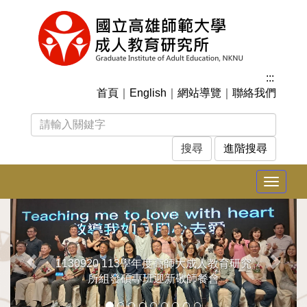
跳
到
主
要
內
:::
容
首頁
｜
English
｜
網站導覽
｜
聯絡我們
區
塊
進階搜尋
Toggle
navigat
上
下
一
一
張
張
1130920 113學年度高師大成人教育研究
所組發碩專班迎新敬師餐會