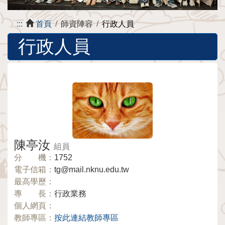
:::
首頁
師資陣容
行政人員
行政人員
陳亭汝
組員
分 機：
1752
電子信箱：
tg@mail.nknu.edu.tw
最高學歷：
專 長：
行政業務
個人網頁：
教師專區：
按此連結教師專區