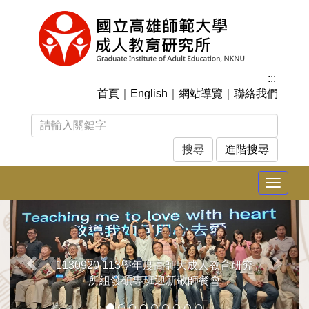
跳
到
主
要
內
:::
容
首頁
｜
English
｜
網站導覽
｜
聯絡我們
區
塊
進階搜尋
Toggle
navigat
上
下
一
一
張
張
1130920 113學年度高師大成人教育研究
所組發碩專班迎新敬師餐會