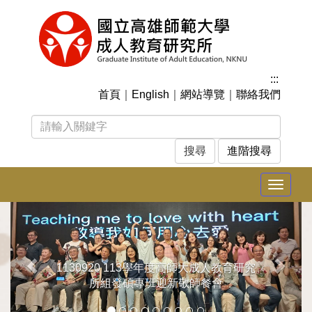
跳
到
主
要
內
:::
容
首頁
｜
English
｜
網站導覽
｜
聯絡我們
區
塊
進階搜尋
Toggle
navigat
上
下
一
一
張
張
1130920 113學年度高師大成人教育研究
所組發碩專班迎新敬師餐會