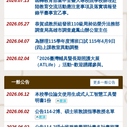
2026.07.13
函轉教育部重申全臺大專校院學校辦理赴
陸教育交流活動應注意事項及落實填報登
錄平臺事宜乙事。
2026.05.27
恭賀成教所組發班110級周昶佑榮升法務部
調查局高雄市調查處鳳山辦公室主任
2026.04.07
為辦理115學年度博班口試 115年4月9日
(四)上課教室異動調整
2026.02.04
「2026臺灣輔具暨長期照護大展
（ATLife）」活動~歡迎踴躍參與。
一般公告
更多一般公告
2026.06.12
本校學位論文使用生成式人工智慧工具聲
明書1份
2026.06.02
公告114-2博、碩士班敦請指導教授名單