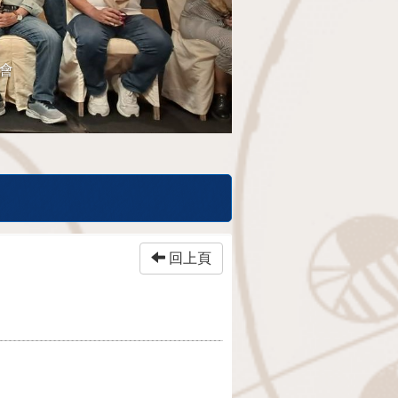
餐會
回上頁