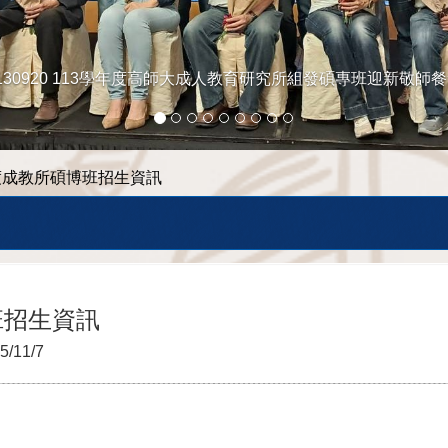
130920 113學年度高師大成人教育研究所組發碩專班迎新敬師
年度成教所碩博班招⽣資訊
班招⽣資訊
5/11/7