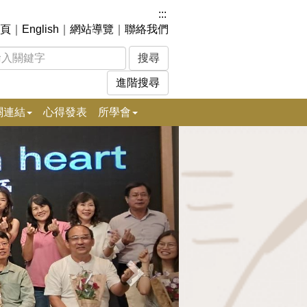
:::
頁
｜
English
｜
網站導覽
｜
聯絡我們
進階搜尋
關連結
心得發表
所學會
下
一
張