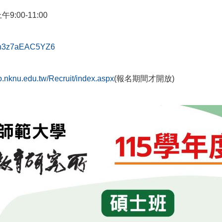
:00-11:00
Xoh3z7aEAC5YZ6
so.nknu.edu.tw/Recruit/index.aspx
(報名期間才開放)