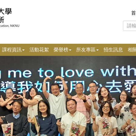
首
課程資訊
活動花絮
榮譽榜
所友專區
招生訊息
相