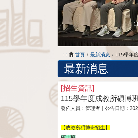
1
:::
首頁
最新消息
115學
最新消息
[
招生資訊
]
115學年度成教所碩博
發佈人員：
管理者
｜公告日期：
202
【成教所碩博班招生】
碩士班