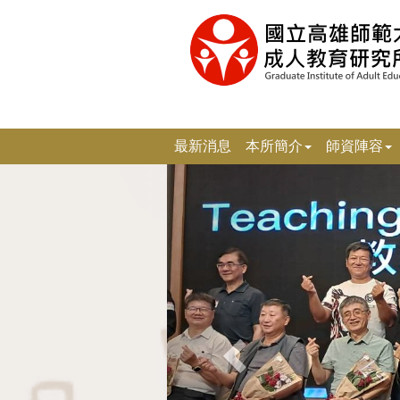
跳
到
主
要
內
容
區
塊
最新消息
本所簡介
師資陣容
上
一
張