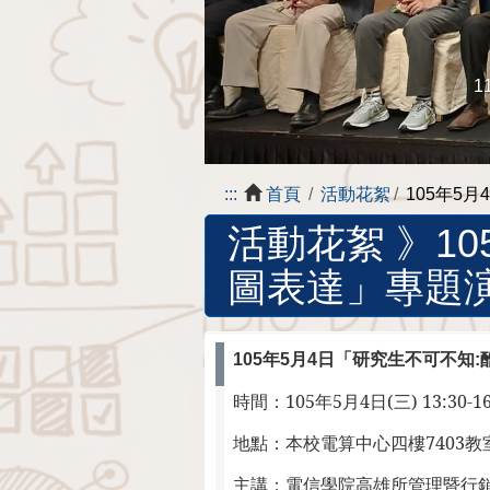
1
:::
首頁
活動花絮
105年5
活動花絮 》
1
圖表達」專題
105年5月4日「研究生不可不知:
時間：105
年5月4日
(三
) 13:30-1
地點：本校電算中心四樓7403教
主講：電信學院高雄所管理暨行銷