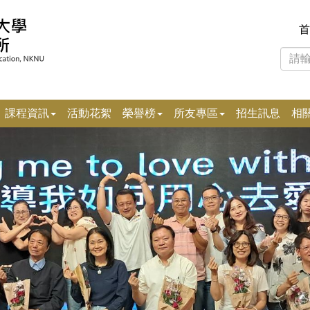
首
課程資訊
活動花絮
榮譽榜
所友專區
招生訊息
相