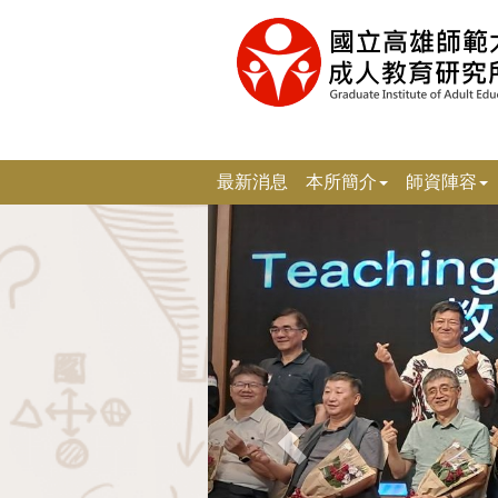
跳
到
主
要
內
容
區
塊
最新消息
本所簡介
師資陣容
上
一
張