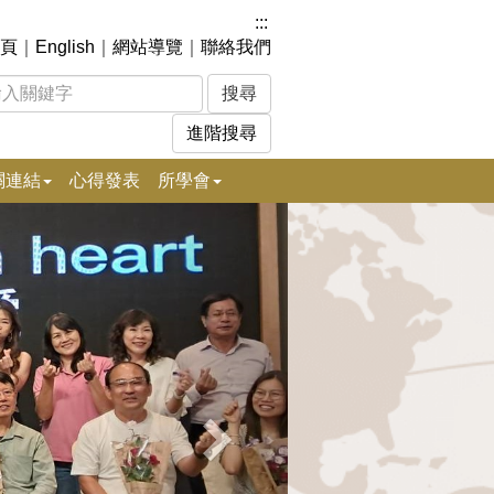
:::
頁
｜
English
｜
網站導覽
｜
聯絡我們
進階搜尋
關連結
心得發表
所學會
下
一
張