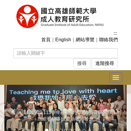
跳
到
主
要
內
:::
容
首頁
｜
English
｜
網站導覽
｜
聯絡我們
區
塊
進階搜尋
Toggle
navigat
上
下
一
一
張
張
1130920 113學年度高師大成人教育研究
所組發碩專班迎新敬師餐會