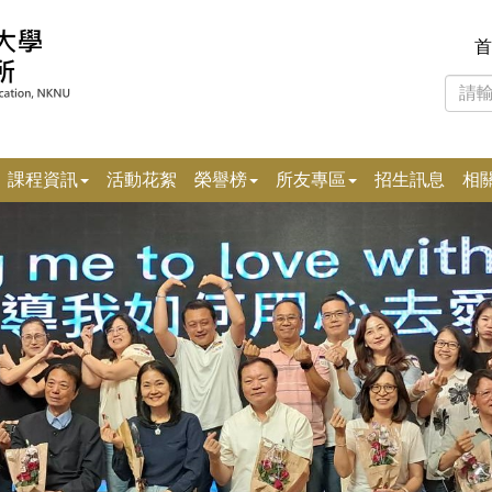
首
課程資訊
活動花絮
榮譽榜
所友專區
招生訊息
相