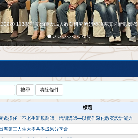
130920 113學年度高師大成人教育研究所組發碩專班迎新敬師
標題
霽教授受邀擔任「不老生涯規劃師」培訓講師—以實作深化教案設計能力
所長出席第三人生大學共學成果分享會