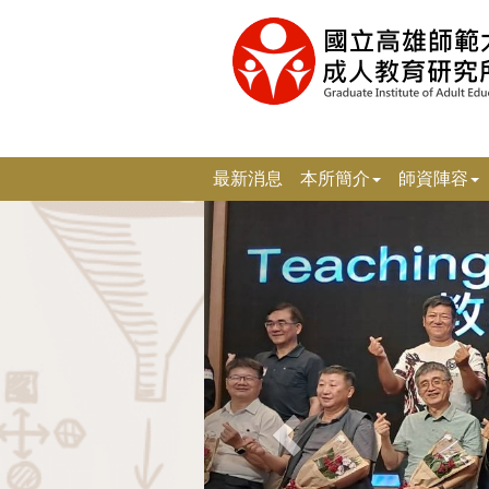
跳
到
主
要
內
容
區
塊
最新消息
本所簡介
師資陣容
上
一
張