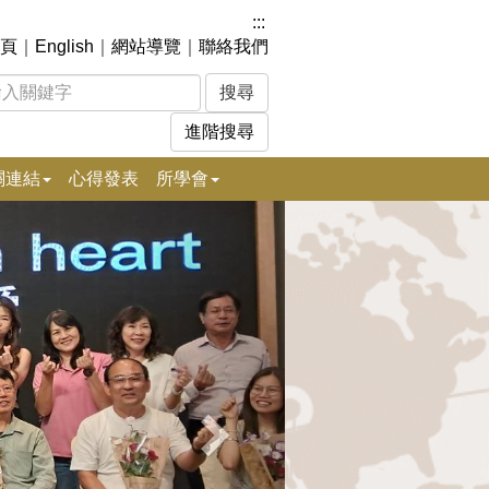
:::
頁
｜
English
｜
網站導覽
｜
聯絡我們
進階搜尋
關連結
心得發表
所學會
下
一
張