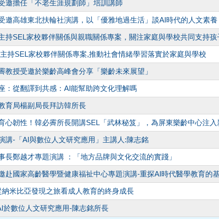
教授受邀擔任「不老生涯規劃師」培訓講師
教授受邀高雄東北扶輪社演講，以「優雅地過生活」談AI時代的人文素養
霽教授主持SEL家校夥伴關係與親職關係專案，關注家庭與學校共同支持
霽教授主持SEL家校夥伴關係專案,推動社會情緒學習落實於家庭與學校
大韓必霽教授受邀於樂齡高峰會分享「樂齡未來展望」
題講座：從翻譯到共感：AI能幫助跨文化理解嗎
政府教育局楊副局長拜訪韓所長
樂齡教育心韌性！韓必霽所長開講SEL「武林秘笈」，為屏東樂齡中心注
專題演講-「AI與數位人文研究應用」主講人:陳志銘
團董事長鄭越才專題演講 ：「地方品牌與文化交流的實踐」
長受邀赴國家高齡醫學暨健康福祉中心專題演講-重探AI時代醫學教育的
講座:從納米比亞發現之旅看成人教育的終身成長
座: AI於數位人文研究應用-陳志銘所長