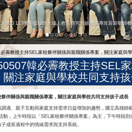
26 馬尼拉經濟文化辦事處 菲律賓駐台代處 高雄分處處長崔瑞霞(Ma. 
B. Perida-Trayvilla)來訪，親赴本所與本中心拜訪韓必霽所長。
07韓必霽教授主持SEL家校夥伴關係與親職關係專案，關注家庭與
150507韓必霽教授主持SE
，關注家庭與學校共同支持孩
L家校夥伴關係與親職關係專案，關注家庭與學校共同支持孩子成長
緒調適、親子互動與家庭支持需求日益增加的趨勢，國立高雄師
專案活動，上午時段以「SEL家校夥伴關係專案」為主，下午時段
孩子成長過程中的情緒需求與支持系統。