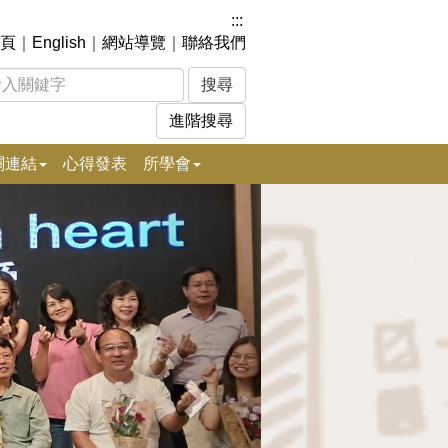
:::
頁
｜
English
｜
網站導覽
｜
聯絡我們
進階搜尋
關連結
心得發表
所學會
下
一
張