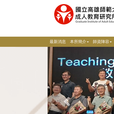
跳
到
主
要
內
容
區
塊
最新消息
本所簡介
師資陣容
上
一
張