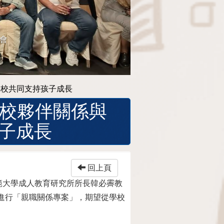
Karina
學校共同支持孩子成長
L家校夥伴關係與
子成長
回上頁
範大學成人教育研究所所長韓必霽教
則進行「親職關係專案」，期望從學校