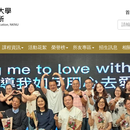
首
課程資訊
活動花絮
榮譽榜
所友專區
招生訊息
相