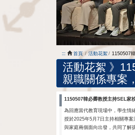
11403
:::
首頁
活動花絮
11505
活動花絮 》
1
親職關係專案
1150507韓必霽教授主持SE
為回應當代教育現場中，學生情
授於2025年5月7日主持相關
與家庭兩個面向出發，共同了解