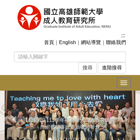
跳
到
主
要
內
:::
容
首頁
｜
English
｜
網站導覽
｜
聯絡我們
區
塊
進階搜尋
Toggle
navigat
上
下
一
一
張
張
1130920 113學年度高師大成人教育研究
所組發碩專班迎新敬師餐會