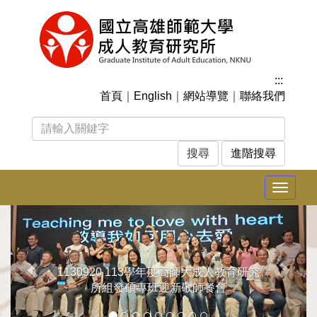
跳
到
主
要
內
:::
容
首頁
｜
English
｜
網站導覽
｜
聯絡我們
區
塊
進階搜尋
Toggle
navigat
上
下
一
一
張
張
1130920 113學年度高師大成人教育研究
所組發碩專班迎新敬師餐會