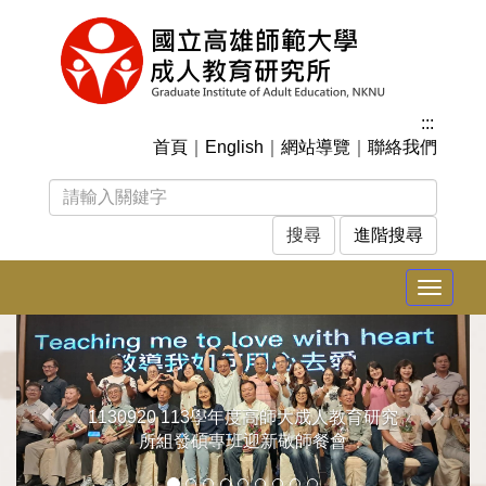
跳
到
主
要
內
:::
容
首頁
｜
English
｜
網站導覽
｜
聯絡我們
區
塊
進階搜尋
Toggle
navigat
上
下
一
一
張
張
1130920 113學年度高師大成人教育研究
所組發碩專班迎新敬師餐會