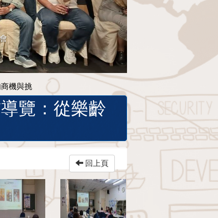
餐會
的商機與挑
參訪導覽：從樂齡
回上頁