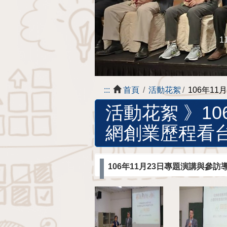
1
:::
首頁
活動花絮
106年1
活動花絮 》
1
網創業歷程看
106年11月23日專題演講與